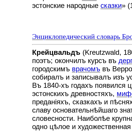
эстонские народные
сказки
» (
Энциклопедический словарь Бро
Крейцвальдъ
(Kreutzwald, 1
поэтъ; окончилъ курсъ въ
дер
городскимъ
врачомъ
въ Верро
собиралъ и записывалъ изъ ус
Въ 1840-хъ годахъ появился ц
эстонскихъ древностяхъ,
мифо
преданiяхъ, сказкахъ и пѣснях
славу основательнѣйшаго зна
словесности. Наиболѣе крупна
одно цѣлое и художественная