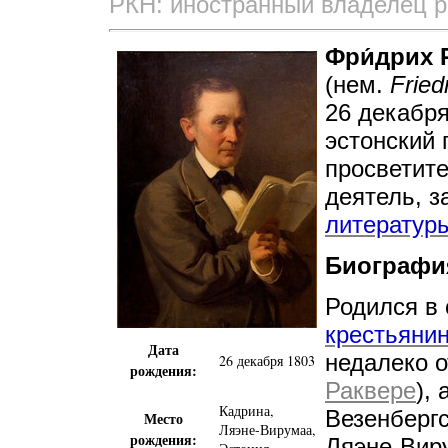
РКН: иностранный владелец р
Фри́дрих 
(нем.
Fried
26 декабря
эстонский 
просветит
деятель, 
литератур
Биографи
Родился в 
крестьяни
Дата
недалеко о
26 декабря 1803
рождения:
Раквере
),
Кадрина
,
Везенбергс
Место
Ляэне-Вирумаа
,
рождения:
Ляэне-Вир