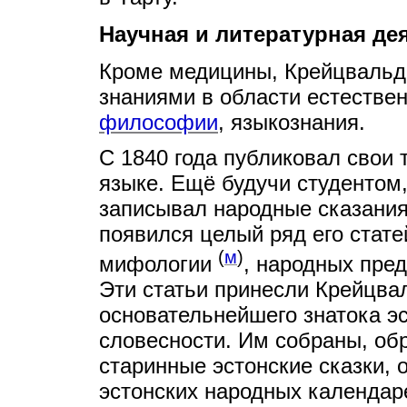
Научная и литературная де
Кроме медицины, Крейцваль
знаниями в области естествен
философии
, языкознания.
С 1840 года публиковал свои 
языке. Ещё будучи студентом
записывал народные сказания 
появился целый ряд его стате
(
м
)
мифологии
, народных пред
Эти статьи принесли Крейцва
основательнейшего знатока э
словесности. Им собраны, об
старинные эстонские сказки, 
эстонских народных календар