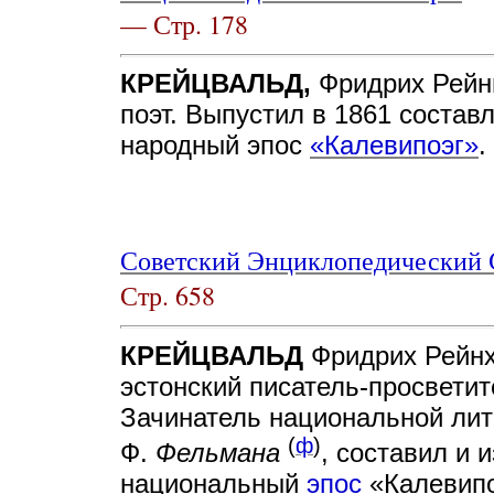
— Стр. 178
КРЕЙЦВАЛЬД,
Фридрих Рейнг
поэт. Выпустил в 1861 состав
народный эпос
«Калевипоэг»
.
Советский Энциклопедический 
Стр. 658
КРЕЙЦВАЛЬД
Фридрих Рейнх
эстонский писатель-просветит
Зачинатель национальной лит
(
ф
)
Ф.
Фельмана
, составил и 
национальный
эпос
«Калевипо