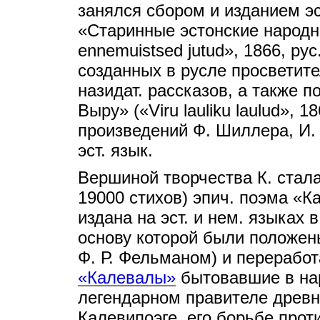
занялся сбором и изданием эс
«Старинные эстонские народны
ennemuistsed jutud», 1866, рус
созданных в русле просветите
назидат. рассказов, а также п
Выру» («Viru lauliku laulud», 
произведений Ф. Шиллера, И. В
эст. язык.
Вершиной творчества К. стала
19000 стихов) эпич. поэма «Ка
издана на эст. и нем. языках в
основу которой были положен
Ф. Р. Фельманом) и перерабо
«Калевалы»
бытовавшие в нар
легендарном правителе древн
Калевипоэге, его борьбе прот