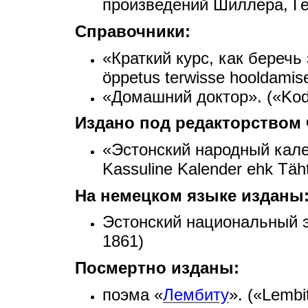
произведений Шиллера, Ге
Справочники:
«Краткий курс, как беречь
öppetus terwisse hooldamis
«Домашний доктор». («Kodu
Издано под редакторством 
«Эстонский народный кале
Kassuline Kalender ehk Täh
На немецком языке изданы
Эстонский национальный 
1861)
Посмертно изданы:
поэма «
Лембиту
». («Lembi