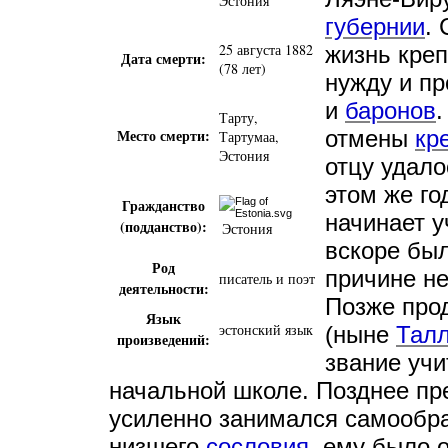
Эстония
губернии
.
25 августа 1882
жизнь кре
Дата смерти:
(78 лет)
нужду и п
и
баронов
.
Тарту
,
Место смерти:
отмены
кр
Тартумаа
,
Эстония
отцу удало
этом же г
Гражданство
начинает у
(подданство):
Эстония
вскоре был
Род
причине не
писатель
и
поэт
деятельности:
Позже про
Язык
эстонский язык
(ныне
Тал
произведений:
звание учи
начальной школе. Позднее п
усиленно занимался самообра
низшего
сословия
, ему было 