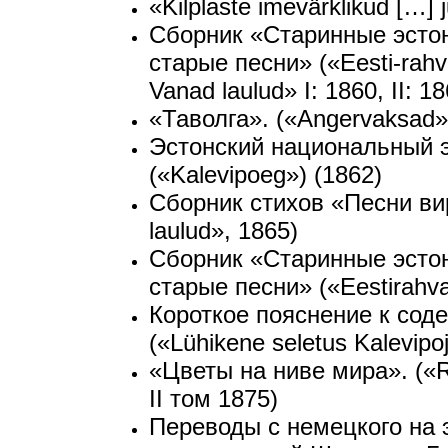
«Kilplaste imevärklikud […] 
Сборник «Старинные эстон
старые песни» («Eesti-rahv
Vanad laulud» I: 1860, II: 1
«Таволга». («Angervaksad»
Эстонский национальный 
(«Kalevipoeg») (1862)
Сборник стихов «Песни виру
laulud», 1865)
Сборник «Старинные эстон
старые песни» («Eestirahva
Короткое пояснение к сод
(«Lühikene seletus Kalevipoj
«Цветы на ниве мира». («Ra
II том 1875)
Переводы с немецкого на 