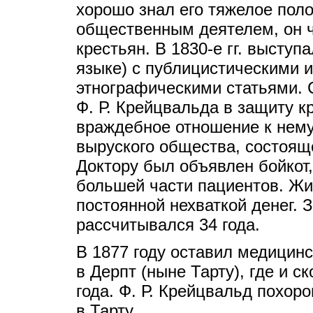
хорошо знал его тяжелое пол
общественным деятелем, он ч
крестьян. В 1830-е гг. выступ
языке) с публицистическими 
этнографическими статьями.
Ф. Р. Крейцвальда в защиту к
враждебное отношение к нему
выруского общества, состоящ
Доктору был объявлен бойкот,
большей части пациентов. Ж
постоянной нехваткой денег. З
рассчитывался 34 года.
В 1877 году оставил медицинс
в Дерпт (ныне Тарту), где и с
года. Ф. Р. Крейцвальд похор
в Тарту.