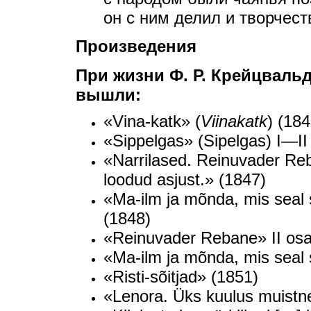
он с ним делил и творчес
Произведения
При жизни Ф. Р. Крейцваль
вышли:
«Vina-katk» (
Viinakatk
) (184
«Sippelgas» (Sipelgas) I—I
«Narrilased. Reinuvader Re
loodud asjust.» (1847)
«Ma-ilm ja mõnda, mis seal s
(1848)
«Reinuvader Rebane» II osa
«Ma-ilm ja mõnda, mis seal 
«Risti-sõitjad» (1851)
«Lenora. Üks kuulus muistne