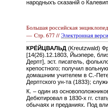
народныхъ сказанiй о Калевипо
Большая российская энциклопеди
— Стр. 677 //
Электронная верс
КРЕ́ЙЦВАЛЬД
(Kreutzwald) Ф
[14(26).12.1803, Йыэпере, бли
Дерпт], эст. писатель, фолькл
крепостного; получил вольную
домашним учителем в С.-Пете
Дерптского ун-та (1833); служ
К. – один из основоположников
Дебютировал в 1830-х гг. стать
обычаях и преданиях. Под вл