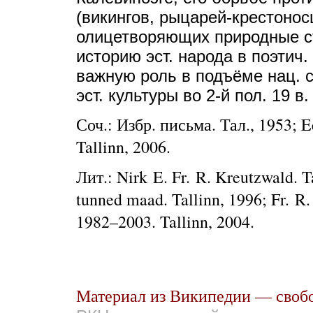
(викингов, рыцарей-крестонос
олицетворяющих природные с
историю эст. народа в поэтич
важную роль в подъёме нац. 
эст. культуры во 2-й пол. 19 в.
Соч.: Избр. пись­ма. Тал., 1953; E
Tallinn, 2006.
Лит.:
Nirk E.
Fr. R. Kreutzwald. T
tunned maad. Tallinn, 1996; Fr. R.
1982–2003. Tallinn, 2004.
Материал из Википедии — своб