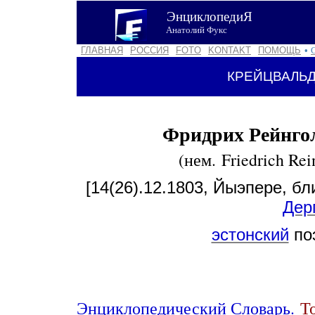
ЭнциклопедиЯ
Анатолий Фукс
ГЛАВНАЯ
РОССИЯ
FOTO
KONTAKT
ПОМОЩЬ
•
КРЕЙЦВАЛЬД
Фридрих Рейнго
(нем. Friedrich Re
[14(26).12.1803, Йыэпере, бл
Дер
эстонский
поэ
Энциклопедический Словарь.
То