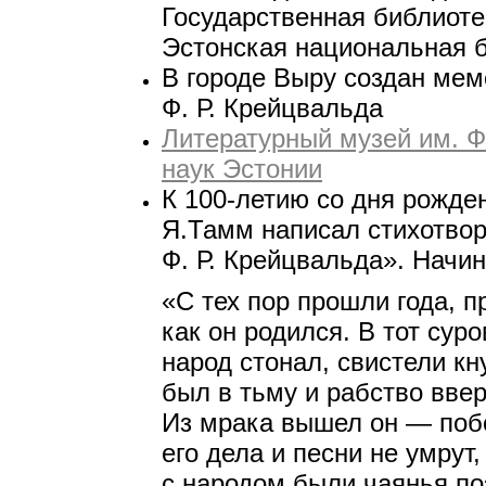
Государственная библиот
Эстонская национальная 
В городе Выру создан ме
Ф. Р. Крейцвальда
Литературный музей им. Ф
наук Эстонии
К 100-летию со дня рожде
Я.Тамм написал стихотво
Ф. Р. Крейцвальда». Начи
«С тех пор прошли года, п
как он родился. В тот сур
народ стонал, свистели кну
был в тьму и рабство ввер
Из мрака вышел он — побо
его дела и песни не умрут,
с народом были чаянья по