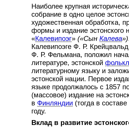
Наиболее крупная историческ
собрание в одно целое эстонс
художественная обработка, п
формы и издание эстонского 
«
Калевипоэг
»
(«Сын
Калева
»)
Калевипоэге Ф. Р. Крейцвальд
Ф. Р. Фельмана, положил нач
литературе, эстонской
фолькл
литературному языку и залож
эстонской нации. Первое изд
языке продолжалось с 1857 по
(массовое) издание на эстон
в
Финляндии
(тогда в составе
году.
Вклад в развитие эстонског