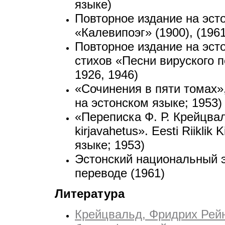
языке)
Повторное издание на эст
«Калевипоэг» (1900), (19
Повторное издание на эст
стихов «Песни вируского пев
1926, 1946)
«Сочинения в пяти томах», 
на эстонском языке; 1953)
«Переписка Ф. Р. Крейцваль
kirjavahetus». Eesti Riiklik 
языке; 1953)
Эстонский национальный э
переводе (1961)
Литература
Крейцвальд, Фридрих Рей