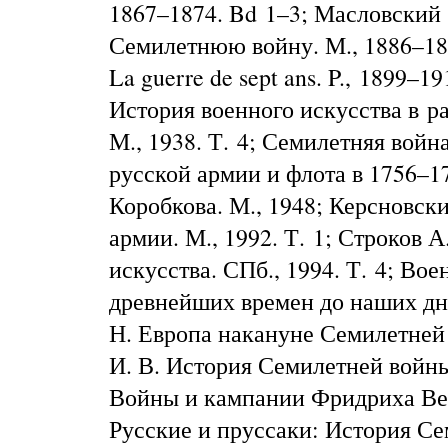
1867–1874. Bd 1–3;
Масловский 
Семилетнюю войну. М., 1886–18
La guerre de sept ans. P., 1899–19
История военного искусства в р
М., 1938. Т. 4; Семилетняя войн
русской армии и флота в 1756–17
Коробкова. М., 1948;
Керсновски
армии. М., 1992. Т. 1;
Строков А.
искусства. СПб., 1994. Т. 4; Вое
древнейших времен до наших дне
Н.
Европа накануне Семилетней 
И. В.
История Семилетней войны.
Войны и кампании Фридриха Ве
Русские и пруссаки: История Се