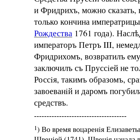
и Фридрихъ, можно сказать, 
только кончина императрицы
Рождества
1761 года). Наслѣ
императоръ Петръ III, немед
Фридрихомъ, возвратилъ ему 
заключилъ съ Пруссiей не то
Россiя, такимъ образомъ, ср
завоеванiй и даромъ погубил
средствъ.
-------------------------------------
1
) Во время воцаренiя Елизаветы
Швецiей (1741). Швецiя начала 