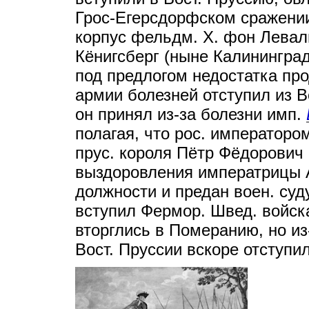
Грос-Егерсдорфском сражении
корпус фельдм. Х. фон Леваль
Кёнигсберг (ныне Калининград
под предлогом недостатка пр
армии болезней отступил из В
он принял из-за болезни имп.
полагая, что рос. императоро
прус. короля Пётр Фёдорович (
выздоровления императрицы 
должности и предан воен. суд
вступил Фермор. Швед. войска 
вторглись в Померанию, но из
Вост. Пруссии вскоре отступил