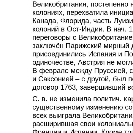
Великобритания, постепенно 
колониях, перехватила иници
Канада, Флорида, часть Луиз
колоний в Ост-Индии. В нач.
переговоры с Великобритание
заключён Парижский мирный д
присоединились Испания и По
одиночестве, Австрия не могл
В феврале между Пруссией, с
и Саксонией – с другой, был 
договор 1763, завершивший в
С. в. не изменила политич. к
существенному изменению со
всех выиграла Великобритани
расширившая свои колониальн
Франции и Испании. Кроме тог