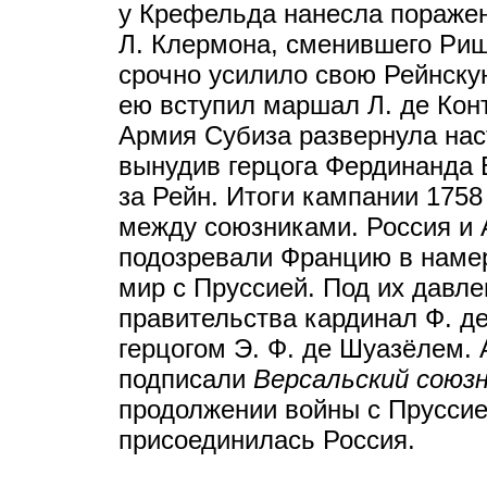
у Крефельда нанесла поражен
Л. Клермона, сменившего Риш
срочно усилило свою Рейнску
ею вступил маршал Л. де Кон
Армия Субиза развернула нас
вынудив герцога Фердинанда 
за Рейн. Итоги кампании 175
между союзниками. Россия и 
подозревали Францию в наме
мир с Пруссией. Под их давл
правительства кардинал Ф. д
герцогом Э. Ф. де Шуазёлем.
подписали
Версальский союзн
продолжении войны с Пруссие
присоединилась Россия.