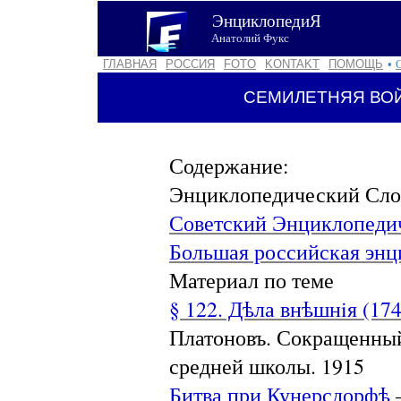
ЭнциклопедиЯ
Анатолий Фукс
ГЛАВНАЯ
РОССИЯ
FOTO
KONTAKT
ПОМОЩЬ
•
СЕМИЛЕТНЯЯ ВОЙ
Содержание:
Энциклопедический Сло
Советский Энциклопеди
Большая российская энц
Материал по теме
§ 122. Дѣла внѣшнiя (1
Платоновъ. Сокращенный
средней школы. 1915
Битва при Кунерсдорфѣ
—