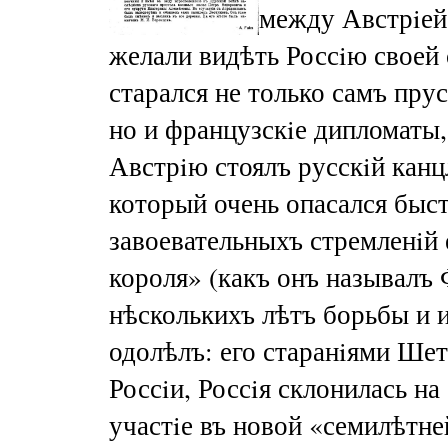
между Австрiей 
желали видѣть Россiю своей
старался не только самъ прус
но и французскiе дипломаты
Австрiю стоялъ русскiй кан
который очень опасался быс
завоевательныхъ стремленiй
короля» (какъ онъ называлъ 
нѣсколькихъ лѣтъ борьбы и 
одолѣлъ: его старанiями Ше
Россiи, Россiя склонилась на
участiе въ новой «семилѣтне