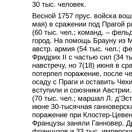
30 тыс. человек.
Весной 1757 прус. войска вош
мая) в сражении под Прагой р
(60 тыс. чел.; команд. – фель
город. На помощь Брауну из 
австр. армия (54 тыс. чел.; ф
Фридрих II с частью сил (34 т
навстречу, но 7(18) июня в с
потерпел поражение, после ч
осаду с Праги и оставить Чех
вступили и союзники Австрии
(70 тыс. чел.; маршал Л. д’Эс
июне 30-тысячная ганноверск
поражение при Клостер-Цевен
Французы заняли Ганновер. Др
французов и 33 тыс. имперск