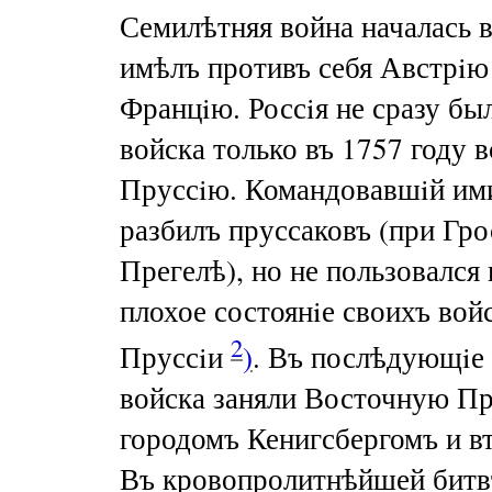
Семилѣтняя война началась 
имѣлъ противъ себя Австрi
Францiю. Россiя не сразу был
войска только въ 1757 году 
Пруссiю. Командовавшiй ими
разбилъ пруссаковъ (при Гро
Прегелѣ), но не пользовался
плохое состоянiе своихъ вой
2
Пруссiи
)
. Въ послѣдующiе
войска заняли Восточную Пр
городомъ Кенигсбергомъ и вт
Въ кровопролитнѣйшей бит