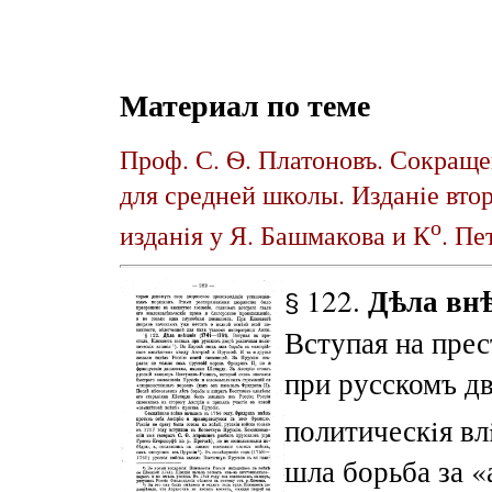
Материал по теме
Проф. С. Ѳ. Платоновъ. Сокраще
для средней школы. Изданiе втор
о
изданiя у Я. Башмакова и К
. Пе
Дѣла внѣ
122.
§
Вступая на прес
при русскомъ д
политическiя вл
шла борьба за «