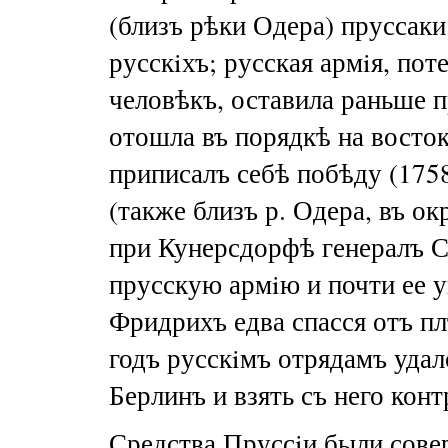
(близъ рѣки Одера) пруссак
русскiхъ; русская армiя, пот
человѣкъ, оставила раньше п
отошла въ порядкѣ на восто
приписалъ себѣ побѣду (175
(также близъ р. Одера, въ о
при Кунерсдорфѣ генералъ С
прусскую армiю и почти ее 
Фридрихъ едва спасся отъ пл
годъ русскiмъ отрядамъ удал
Берлинъ и взять съ него конт
Средства Пруссiи были сов