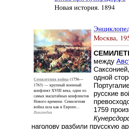
Новая история. 1894
Энциклопед
Москва,
19
СЕМИЛЕТН
между
Авс
Саксонией
одной сто
Семилетняя война
(1756—
Португалие
1763) — крупный военный
конфликт XVIII века, один из
русские во
самых масштабных конфликтов
превосходс
Нового времени. Семилетняя
война шла как в Европе...
1759 произ
Википедия
Кунерсдор
наголову разбили прусскую арм