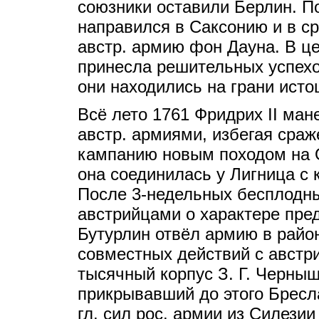
союзники оставили Берлин. По
направился в Саксонию и в с
австр. армию фон Дауна. В ц
принесла решительных успехо
они находились на грани исто
Всё лето 1761 Фридрих II ман
австр. армиями, избегая сраж
кампанию новым походом на О
она соединилась у Лигница с 
После 3-недельных бесплодны
австрийцами о характере пре
Бутурлин отвёл армию в райо
совместных действий с австр
тысячный корпус З. Г. Черныш
прикрывавший до этого Бресл
гл. сил рос. армии из Силези