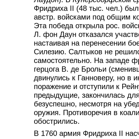
Фридриха II (48 тыс. чел.) был
австр. войсками под общим 
Эта победа открыла рос. войс
Л. фон Даун отказался участв
настаивая на перенесении бо
Силезию. Салтыков не решилс
самостоятельно. На западе фр
герцога В. де Брольи (сменив
двинулись к Ганноверу, но в 
поражение и отступили к Рейн
предыдущие, закончилась для
безуспешно, несмотря на убе
оружия. Противоречия в коал
обострились.
В 1760 армия Фридриха II нас