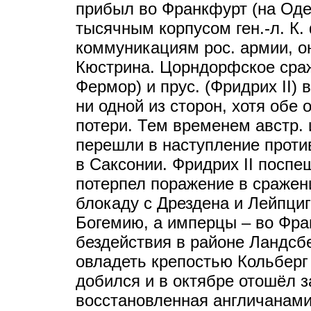
прибыл во Франкфурт (на Одер
тысячным корпусом ген.-л. К.
коммуникациям рос. армии, о
Кюстрина. Цорндорфское сраж
Фермор) и прус. (Фридрих II)
ни одной из сторон, хотя обе
потери. Тем временем австр. 
перешли в наступление проти
в Саксонии. Фридрих II поспе
потерпел поражение в сражен
блокаду с Дрездена и Лейпциг
Богемию, а имперцы – во Фра
бездействия в районе Ландсб
овладеть крепостью Кольберг 
добился и в октябре отошёл з
восстановленная англичанами