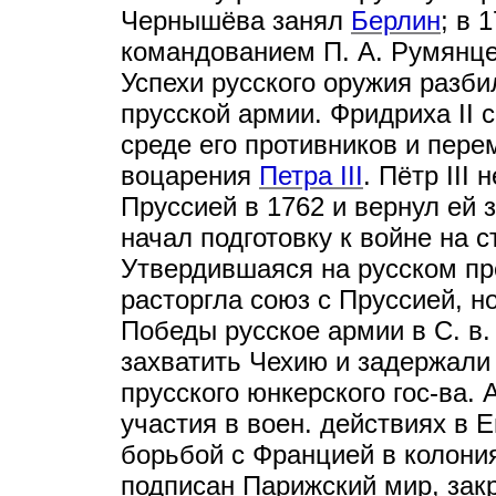
Чернышёва занял
Берлин
; в 
командованием П. А. Румянце
Успехи русского оружия разб
прусской армии. Фридриха II 
среде его противников и пере
воцарения
Петра III
. Пётр III
Пруссией в 1762 и вернул ей 
начал подготовку к войне на 
Утвердившаяся на русском п
расторгла союз с Пруссией, но
Победы русское армии в С. в
захватить Чехию и задержали
прусского юнкерского гос-ва.
участия в воен. действиях в 
борьбой с Францией в колония
подписан Парижский мир, зак