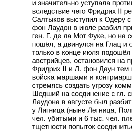
и значительно уступала проти
вследствие чего Фридрих II р
Салтыков выступил к Одеру с
фон Лаудон в июле разбил при
ген. Г. де ла Мот Фуке, но на
пошёл, а двинулся на Глац и 
только в конце июля подошёл 
австрийцев, остановился на 
Фридрих II и Л. фон Даун те
войска маршами и контрмарша
стремясь создать угрозу комм
Шедший на соединение с гл. с
Лаудона в августе был разбит 
у Лигница (ныне Легница, Пол
чел. убитыми и 6 тыс. чел. п
тщетности попыток соединить