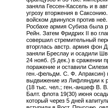
заняла Гессен-Кассель и в ав
угрозу вторжения в Саксонию.
войском двинулся против неё.
Росбахе армия Субиза была р
Рейн. Затем Фридрих II во гл
совершил стремительный пере
вторглась австр. армия фон 
заняли Бреслау и осадили Шв
24 нояб. (5 дек.) в сражении 
поражение и оставили Силезию
ген.-фельдм. С. Ф. Апраксин)
выдвижение из Лифляндии к р.
(18 тыс. чел.; ген.-аншеф В. 
Балт. флота 19(30) июня оса
который через 5 дней капитул
вступили в Вост. Пруссию, ов