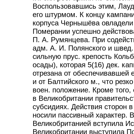
Воспользовавшись этим, Лауд
его штурмом. К концу кампан
корпуса Чернышёва овладели 
Померании успешно действова
П. А. Румянцева. При содейст
адм. А. И. Полянского и швед
сильную прус. крепость Кольбе
осады), которая 5(16) дек. к
отрезана от обеспечивавшей
и от Балтийского м., что резк
воен. положение. Кроме того
в Великобритании правительст
субсидиях. Действия сторон 
носили пассивный характер. В
Великобританией вступила Ис
Великобритании выступила По