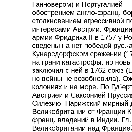
Ганновером) и Португалией —
обострением англо-франц. бо
столкновением агрессивной п
интересами Австрии, Франции
армии Фридриха II в 1757 у Р
сведены на нет победой рус.-а
Кунерсдорфском сражении (17
на грани катастрофы, но новы
заключил с ней в 1762 союз (Е
но войны не возобновила). Ож
колониях и на море. По Губер
Австрией и Саксонией Прусси
Силезию. Парижский мирный д
Великобритании от Франции Ка
франц. владений в Индии. Гл.
Великобритании над Францией 