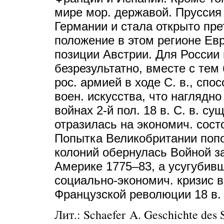
мире мор. державой. Пруссия
Германии и стала открыто пр
положение в этом регионе Ев
позиции Австрии. Для России
безрезультатно, вместе с тем
рос. армией в ходе С. в., спо
воен. искусства, что наглядн
войнах 2-й пол. 18 в. С. в. 
отразилась на экономич. сос
Попытка Великобритании попо
колоний обернулась Войной з
Америке 1775–83, а усугубивш
социально-экономич. кризис в
Французской революции 18 в.
Лит.:
Schaefer A.
Geschichte des S