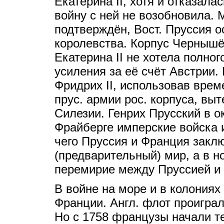
Екатерина II, хотя и отказала
войну с ней не возобновила. 
подтверждён, Вост. Пруссия о
королевства. Корпус Чернышё
Екатерина II не хотела полног
усиления за её счёт Австрии.
Фридрих II, использовав вре
прус. армии рос. корпуса, вы
Силезии. Генрих Прусский в о
Фрайберге имперские войска 
чего Пруссия и Франция зак
(предварительный) мир, а в 
перемирие между Пруссией и 
В войне на море и в колониях
Франции. Англ. флот проигра
Но с 1758 французы начали т