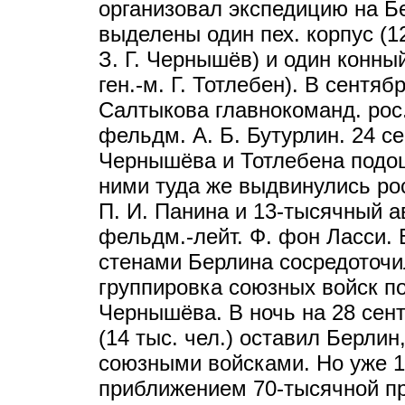
организовал экспедицию на Бе
выделены один пех. корпус (12
З. Г. Чернышёв) и один конный 
ген.-м. Г. Тотлебен). В сентя
Салтыкова главнокоманд. рос.
фельдм. А. Б. Бутурлин. 24 сен
Чернышёва и Тотлебена подош
ними туда же выдвинулись рос
П. И. Панина и 13-тысячный а
фельдм.-лейт. Ф. фон Ласси. 
стенами Берлина сосредоточи
группировка союзных войск 
Чернышёва. В ночь на 28 сент. 
(14 тыс. чел.) оставил Берлин
союзными войсками. Но уже 1(1
приближением 70-тысячной пр