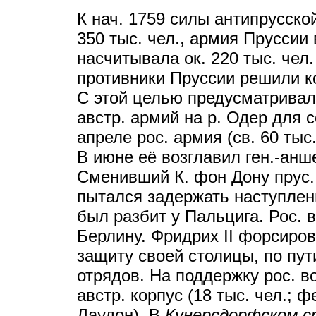
К нач. 1759 силы антипрусско
350 тыс. чел., армия Пруссии
насчитывала ок. 220 тыс. чел
противники Пруссии решили к
С этой целью предусматривал
австр. армий на р. Одер для 
апреле рос. армия (св. 60 тыс
В июне её возглавил ген.-анш
Сменивший К. фон Дону прус. г
пытался задержать наступлени
был разбит у Пальцига. Рос. 
Берлину. Фридрих II форсир
защиту своей столицы, по пут
отрядов. На поддержку рос. 
австр. корпус (18 тыс. чел.; ф
Лаудон). В
Кунерсдорфском с