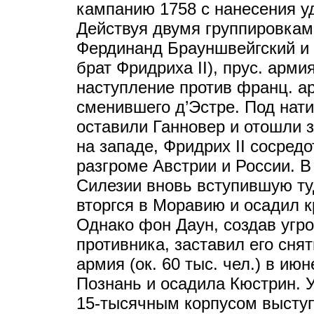
кампанию 1758 с нанесения у
Действуя двумя группировками
Фердинанд Брауншвейгский и 
брат Фридриха II), прус. арм
наступление против франц. а
сменившего д’Эстре. Под нат
оставили Ганновер и отошли 
на западе, Фридрих II сосредо
разгроме Австрии и России. В
Силезии вновь вступившую ту
вторгся в Моравию и осадил 
Однако фон Даун, создав угр
противника, заставил его снят
армия (ок. 60 тыс. чел.) в ию
Познань и осадила Кюстрин. У
15-тысячным корпусом выступи