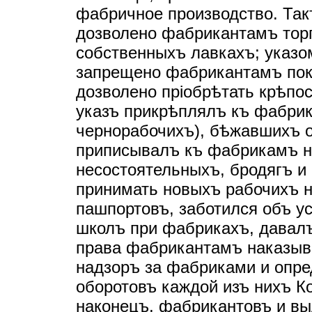
фабричное производство. Такъ
дозволено фабрикантамъ торг
собственныхъ лавкахъ; указом
запрещено фабрикантамъ пок
дозволено прiобрѣтать крѣпо
указъ прикрѣплялъ къ фабрик
чернорабочихъ), бѣжавшихъ 
приписывалъ къ фабрикамъ на
несостоятельныхъ, бродягъ и
принимать новыхъ рабочихъ 
пашпортовъ, заботился объ у
школъ при фабрикахъ, давал
права фабрикантамъ наказыв
надзоръ за фабриками и опре
оборотовъ каждой изъ нихъ Ко
наконецъ, фабрикантовъ и вы