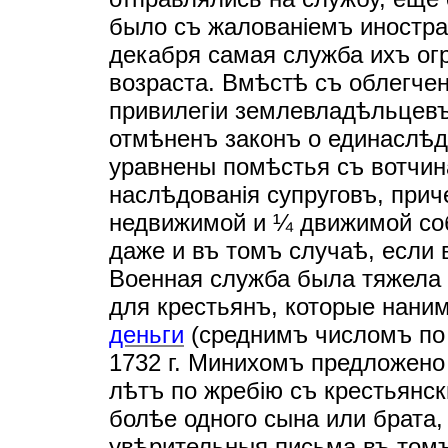
было съ жалованiемъ иностр
декабря самая служба ихъ ог
возраста. Вмѣстѣ съ облегче
привилегiи землевладѣльцевъ.
отмѣненъ законъ о единаслѣдi
уравнены помѣстья съ вотчи
наслѣдованiя супруговъ, при
недвижимой и ¼ движимой со
даже и въ томъ случаѣ, если 
Военная служба была тяжела 
для крестьянъ, которые нани
деньги
(среднимъ числомъ по 1
1732 г. Минихомъ предложено
лѣтъ по жребiю съ крестьянск
болѣе одного сына или брата,
увѣрительныя письма въ томъ