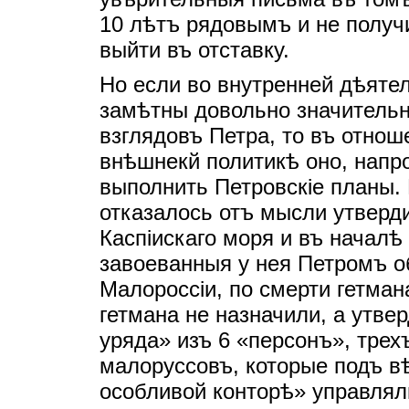
10 лѣтъ рядовымъ и не получ
выйти въ отставку.
Но если во внутренней дѣяте
замѣтны довольно значительн
взглядовъ Петра, то въ отнош
внѣшнекй политикѣ оно, напр
выполнить Петровскiе планы.
отказалось отъ мысли утверд
Каспiискаго моря и въ началѣ 
завоеванныя у нея Петромъ об
Малороссiи, по смерти гетмана
гетмана не назначили, а утве
уряда» изъ 6 «персонъ», трех
малоруссовъ, которые подъ в
особливой конторѣ» управлял