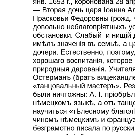
янв. 1693 г., коронована 28 апр
— Вторая дочь царя Iоанна А
Прасковьи Федоровны (рожд. С
довольно неблагопрiятныхъ у
обстановки. Слабый и нищiй 
имѣлъ значенiя въ семьѣ, а 
дочери. Естественно, поэтому
хорошаго воспитанiя, которое
природныя дарованiя. Учите
Остерманъ (братъ вицеканцле
«танцовальный мастеръ». Резу
были ничтожны: А. I. прiобрѣ
нѣмецкомъ языкѣ, а отъ танц
научиться «тѣлесному благо
чиномъ нѣмецкимъ и француз
безграмотно писала по русски