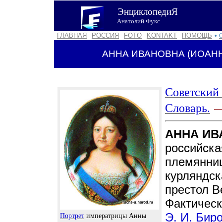
ЭнциклопедиЯ
Анатолий Фукс
ГЛАВНАЯ
РОССИЯ
FOTO
KONTAKT
ПОМОЩЬ
•
АННА ИВАНОВНА (ИОАН
Советский
Словарь.
—
АННА И
российска
племянни
курляндск
престол В
Фактическ
Портрет
императрицы Анны
Э. И. Бир