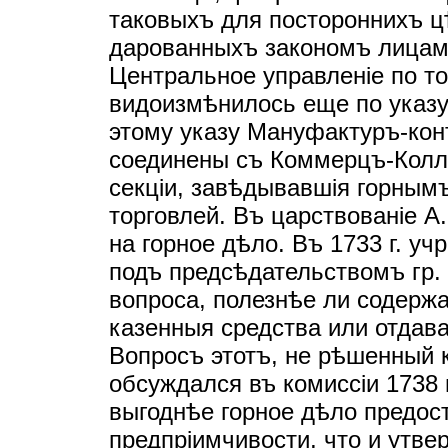
таковыхъ для постороннихъ ц
дарованныхъ закономъ лицамъ
Центральное управленiе по то
видоизмѣнилось еще по указу 
этому указу Мануфактуръ-конт
соединены съ Коммерцъ-Колле
секцiи, завѣдывавшiя горным
торговлей. Въ царствованiе А
на горное дѣло. Въ 1733 г. у
подъ предсѣдательствомъ гр.
вопроса, полезнѣе ли содержа
казенныя средства или отдав
Вопросъ этотъ, не рѣшенный к
обсуждался въ комиссiи 1738 
выгоднѣе горное дѣло предос
предпрiимчивости, что и утве