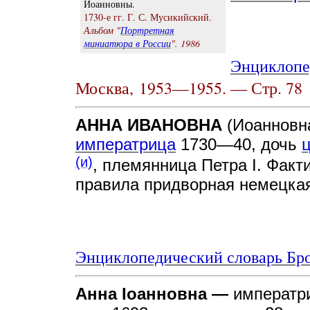
Иоанновны.
1730-е гг. Г. С. Мусикийский.
Альбом "
Портретная
миниатюра в России
". 1986
Энциклопе
Москва,
1953—1955. — Стр. 78
АННА ИВАНОВНА
(Иоанновн
императрица
1730—40, дочь
(и)
, племянница Петра I. Факт
правила придворная немецка
Энциклопедический словарь Бро
Анна Iоанновна —
императри