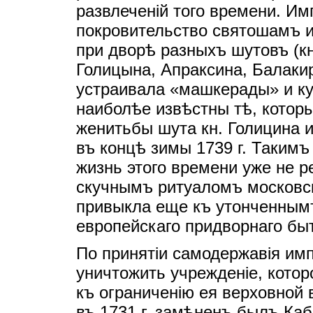
развлеченiй того времени. И
покровительство святошамъ 
при дворѣ разныхъ шутовъ (кн
Голицына, Апраксина, Балакир
устраивала «машкерады» и ку
наиболѣе извѣстны тѣ, котор
женитьбы шута кн. Голицина 
въ концѣ зимы 1739 г. Таким
жизнь этого времени уже не р
скучнымъ ритуаломъ московск
привыкла еще къ утонченным
европейскаго придворнаго бы
По принятiи самодержавiя им
уничтожить учрежденiе, кото
къ ограниченiю ея верховной
въ 1731 г. замѣненъ былъ Ка