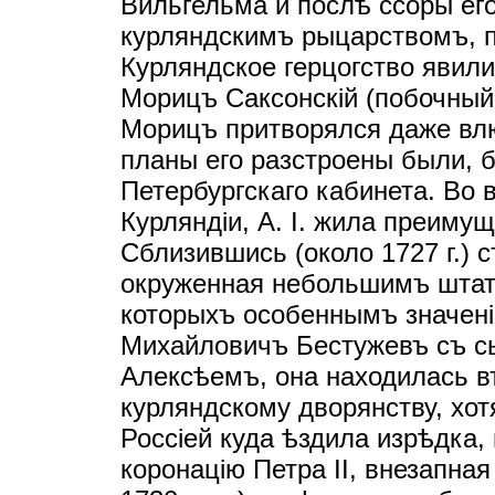
Вильгельма и послѣ ссоры ег
курляндскимъ рыцарствомъ, 
Курляндское герцогство явили
Морицъ Саксонскiй (побочный 
Морицъ притворялся даже влю
планы его разстроены были, 
Петербургскаго кабинета. Во 
Курляндiи, А. I. жила преиму
Сблизившись (около 1727 г.) с
окруженная небольшимъ штат
которыхъ особеннымъ значен
Михайловичъ Бестужевъ съ с
Алексѣемъ, она находилась в
курляндскому дворянству, хот
Россiей куда ѣздила изрѣдка, 
коронацiю Петра II, внезапная