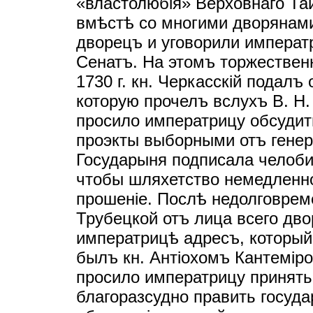
«властолюбiя» Верховнаго Тай
вмѣстѣ со многими дворянам
дворецъ и уговорили императ
Сенатъ. На этомъ торжествен
1730 г. кн. Черкасскiй подалъ
которую прочелъ вслухъ В. Н.
просило императрицу обсудить
проэкты выборными отъ генер
Государыня подписала челоби
чтобы шляхетство немедленно
прошенiе. Послѣ недолговреме
Трубецкой отъ лица всего дв
императрицѣ адресъ, который
былъ кн. Антiохомъ Кантемiр
просило императрицу принять
благоразсудно править госуда