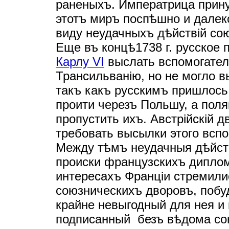
раненыхъ. Императрица прин
этотъ миръ поспѣшно и далек
виду неудачныхъ дѣйствiй со
Еще въ концѣ1738 г. русское
Карлу VI
выслать вспомогател
Трансильванiю, но не могло в
такъ какъ русскимъ пришлось
проити черезъ Польшу, а пол
пропустить ихъ. Австрiйскiй 
требовать высылки этого вспо
Между тѣмъ неудачныя дѣйств
происки французскихъ диплом
интересахъ Францiи стремили
союзническихъ дворовъ, побу
крайне невыгодный для нея и
подписанный безъ вѣдома со