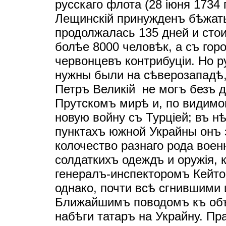
русскаго флота (28 iюня 1734 г
Лещинскiй принужденъ бѣжат
продолжалась 135 дней и сто
болѣе 8000 человѣк, а съ гор
червонцевъ контрибуцiи. Но р
нужны были на сѣверозападѣ, 
Петръ Великiй не могъ безъ 
Прутскомъ мирѣ и, по видимо
новую войну съ Турцiей; въ н
пунктахъ южной Украйны онъ 
колочество разнаго рода воен
солдаткихъ одеждъ и оружiя, 
генералъ-инспекторомъ Кейтом
однако, почти всѣ сгнившими
Ближайшимъ поводомъ къ объ
набѣги татаръ на Украйну. Пр