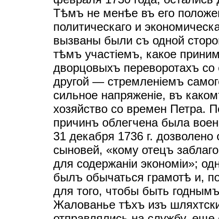
Тѣмъ не менѣе въ его полож
политическаго и экономическ
вызваны были съ одной стор
тѣмъ участiемъ, какое прини
дворцовыхъ переворотахъ со 
другой — стремленiемъ самог
сильное напряженiе, въ како
хозяйство со времен Петра. П
причинъ облегчена была вое
31 декабря 1736 г. дозволено
сыновей, «кому отецъ заблаг
для содержанiи экономiи»; од
былъ обычаться грамотѣ и, п
для того, чтобы быть годнымъ
Жалованье тѣхъ изъ шляхтски
отправлялись на службу, еще 