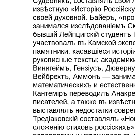
Судебникъ, составлялъ свой 
извѣстную «Исторiю Россiйск
своей духовной. Байеръ, «пр
занимался изслѣдованiемъ С
бывшiй Лейпцигскiй студентъ
участвовалъ въ Камской экспе
памятники, касавшiеся исторi
рукописные тексты; академик
Винигеймъ, Гензiусъ, Дюверн
Вейбрехтъ, Аммонъ — занима
математическихъ и естествен
Кантемiръ переводилъ Анакре
писателей, а также въ извѣст
выставлялъ недостатки совре
Тредiаковскiй составлялъ «Но
сложенiю стиховъ россiскихъ» 