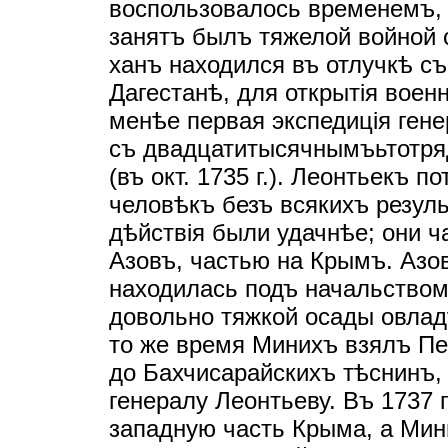
воспользовалось временемъ, 
занятъ былъ тяжелой войной с
ханъ находился въ отлучкѣ с
Дагестанѣ, для открытiя воен
менѣе первая экспедицiя ген
съ двадцатитысячнымъьтотря
(въ окт. 1735 г.). Леонтьекъ 
человѣкъ безъ всякихъ резул
дѣйствiя были удачнѣе; они 
Азовъ, частью на Крымъ. Азовс
находилась подъ начальством
довольно тяжкой осады овлад
то же время Минихъ взялъ Пе
до Бахчисарайскихъ тѣснинъ,
генералу Леонтьеву. Въ 1737 
западную часть Крыма, а Мин