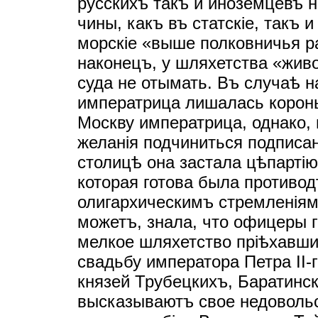
русскихъ такъ и иноземцевъ н
чины, какъ въ статскiе, такъ 
морскiе «выше полковничья ра
наконецъ, у шляхетства «живо
суда не отымать. Въ случаѣ н
императрица лишалась короны
Москву императрица, однако,
желанiя подчиниться подписа
столицѣ она застала цѣпартiю
которая готова была противо
олигархическимъ стремленiям
можетъ, знала, что офицеры 
мелкое шляхетство прiѣхавш
свадьбу императора Петра II-
князей Трубецкихъ, Баратинск
высказываютъ свое недовольс