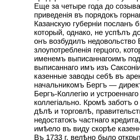
Еще за четыре года до созыва
приведенiя въ порядокъ горна
Казанскую губернiи посланъ б
который, однако, не успѣлъ д
онъ возбудилъ недовольство 
злоупотребленiя герцого, кот
именемъ выписаннагоимъ по
выписаннаго имъ изъ Саксонi
казенные заводы себѣ въ аре
начальникомъ Бергъ — дирек
Бергъ-Коллегiю и устроеннаго
коллегiально. Кромѣ заботъ 
дѣлѣ и торговлѣ, правительс
недостатокъ частнаго кредита
имѣело въ виду скорѣе казен
Въ 1733 г. велѣно было откры