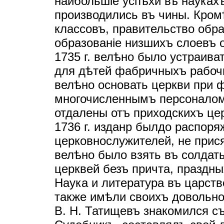
наибольшiе успѣхи въ наукахъ
производились въ чины. Кром
классовъ, правительство обра
образованiе низшихъ слоевъ 
1735 г. велѣно было устраив
для дѣтей фабричныхъ рабочих
велѣно основать церкви при 
многочисленнымъ персоналом
отдалены отъ приходскихъ цер
1736 г. изданр былдо распоря
церковнослужителей, не прис
велѣно было взять въ солдаты.
церквей безъ причта, праздны
Наука и литература въ царств
также имѣли своихъ довольно
В. Н. Татищевъ знакомился с