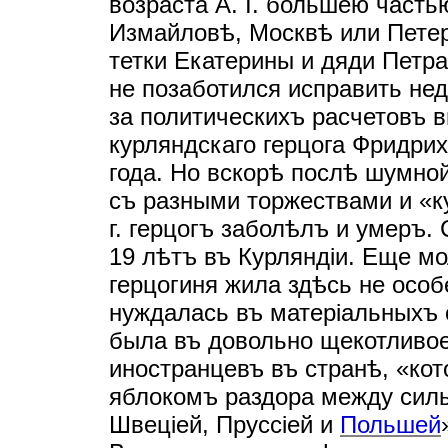
возраста А. I. большею част
Измайловѣ, Москвѣ или Пете
тетки Екатерины и дяди Петра
не позаботился исправить недо
за политическихъ расчетовъ 
курляндскаго герцога Фридри
года. Но вскорѣ послѣ шумно
съ разными торжествами и «ку
г. герцогъ заболѣлъ и умеръ. 
19 лѣтъ въ Курляндiи. Еще м
герцогиня жила здѣсь не осо
нуждалась въ матерiальныхъ 
была въ довольно щекотливое
иностранцевъ въ странѣ, «ко
яблокомъ раздора между сил
Швецiей, Пруссiей и
Польшей