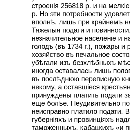
строенiя 256818 р. и на мелк
р. Но эти потребности удовлет
вполнѣ, лишь при крайнемъ н
Тяжелыя подати и повинности
незначительное населенiе и н
голодъ (въ 1734 г.), пожары и
хозяйство въ печальное состо
убѣгали изъ безхлѣбныхъ мѣс
иногда оставалась лишь полов
въ послѣднюю переписную кни
некому, а оставшiеся крестья
принуждены платить подати з
еще болѣе. Неудивительно поэ
неисправно платило подати. В
губернiяхъ и провинцiяхъ над
таможенныхъ, кабацкихъ «и п