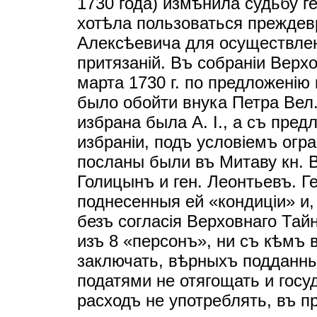
1730 года) измѣнила судьбу г
хотѣла пользоваться прежде
Алексѣевича для осуществлен
притязанiй. Въ собранiи Верх
марта 1730 г. по предложенiю
было обойти внука Петра Вел.
избрана была А. I., а съ пре
избранiи, подъ условiемъ огр
посланы были въ Митаву кн. В.
Голицынъ и ген. Леонтьевъ. Г
поднесенныя ей «кондицiи» и
безъ согласiя Верховнаго Тай
изъ 8 «персонъ», ни съ кѣмъ 
заключать, вѣрныхъ подданн
податями не отягощать и гос
расходъ не употреблять, въ п