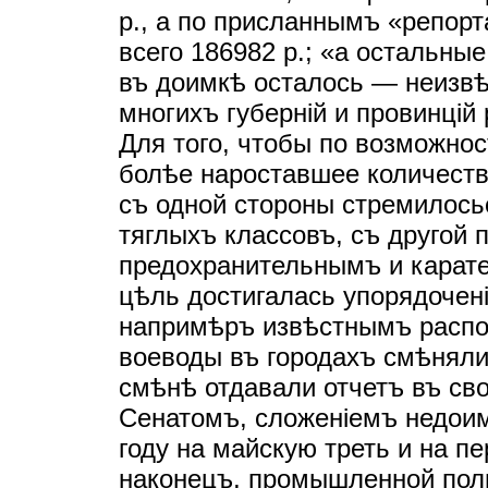
р., а по присланнымъ «репор
всего 186982 р.; «а остальные
въ доимкѣ осталось — неизвѣ
многихъ губернiй и провинцiй
Для того, чтобы по возможнос
болѣе нароставшее количеств
съ одной стороны стремилось
тяглыхъ классовъ, съ другой 
предохранительнымъ и карат
цѣль достигалась упорядоченi
напримѣръ извѣстнымъ распо
воеводы въ городахъ смѣняли
смѣнѣ отдавали отчетъ въ св
Сенатомъ, сложенiемъ недоим
году на майскую треть и на п
наконецъ, промышленной пол