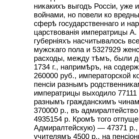
никакихъ выгодъ Россiи, уже
войнами, но повели ко вредн
сферѣ государственнаго и нар
царствованiя императрицы А. 
губернiяхъ насчитывалось вс
мужскаго пола и 5327929 женс
расходы, между тѣмъ, были д
1734 г., напримѣръ, на содер
260000 руб., императорской 
пенсiи разнымъ родственник
императрицы выходило 77111 р
разнымъ гражданскимъ чинамъ
370000 р., въ адмиралтейство
4935154 р. Кромѣ того отпуще
Адмиралтейскую) — 47371 р.,
учителямъ 4500 р., на пенсiон