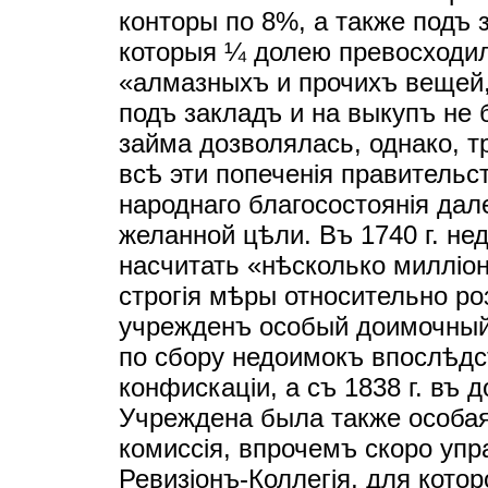
конторы по 8%, а также подъ 
которыя ¼ долею превосходил
«алмазныхъ и прочихъ вещей,
подъ закладъ и на выкупъ не 
займа дозволялась, однако, 
всѣ эти попеченiя правительс
народнаго благосостоянiя дал
желанной цѣли. Въ 1740 г. н
насчитать «нѣсколько миллiо
строгiя мѣры относительно р
учрежденъ особый доимочный 
по сбору недоимокъ впослѣдс
конфискацiи, а съ 1838 г. въ 
Учреждена была также особая
комиссiя, впрочемъ скоро упр
Ревизiонъ-Коллегiя, для кото