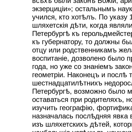
всѣхъ были законъ Божiй, ар
экзерцицiи»; остальнымъ нау
учился, кто хотѣлъ. По указу 
шляхетскiя дѣти, когда являл
Петербургѣ къ герольдмейстер
къ губернатору, то должны был
отцу или родственникамъ же
воспитанiе, дозволено было п
года, но уже со знанiемъ зако
геометрiи. Наконецъ и послѣ 
шестнадцатилѣтнихъ недорос
Петербургѣ, возможно было
оставаться при родителяхъ, н
изучить географiю, фортифика
назначалась послѣдняя явка 
изъ шляхетскихъ дѣтей, кото