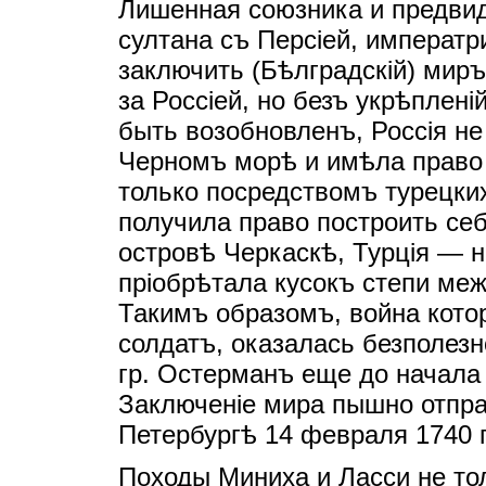
Лишенная союзника и предвид
султана съ Персiей, императ
заключить (Бѣлградскiй) миръ
за Россiей, но безъ укрѣпленi
быть возобновленъ, Россiя не
Черномъ морѣ и имѣла право 
только посредствомъ турецких
получила право построить се
островѣ Черкаскѣ, Турцiя — н
прiобрѣтала кусокъ степи ме
Такимъ образомъ, война котор
солдатъ, оказалась безполезн
гр. Остерманъ еще до начала
Заключенiе мира пышно отпр
Петербургѣ 14 февраля 1740 г
Походы Миниха и Ласси не то