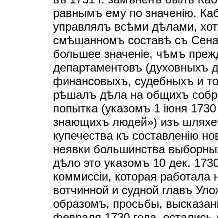
равнымъ ему по значенiю. Ка
управлялъ всѣми дѣлами, хот
смѣшанномъ составѣ съ Сена
большее значенiе, чѣмъ преж
департаментовъ (духовныхъ д
финансовыхъ, судебныхъ и т
рѣшалъ дѣла на общихъ собр
попытка (указомъ 1 iюня 1730
знающихъ людей») изъ шляхет
купечества къ составленiю но
неявки большинства выборныхъ
дѣло это указомъ 10 дек. 173
коммиссiи, которая работала 
вотчинной и судной главъ Улож
образомъ, просьбы, высказа
февраля 1730 года, остались