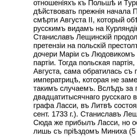
отношенiяхъ къ Польшѣ и Тур
дѣйствовать прежнiя начала П
смѣрти Августа II, который о
русскимъ видамъ на Курляндi
Станиславъ Лещинскiй продо
претензiи на польскiй престол
дочери Марiи съ Людовикомъ X
партiи. Тогда польская партiя
Августа, сама обратилась съ
императрицѣ, которая не зам
такимъ случаемъ. Вслѣдъ за 
двадцатитысячнаго русскаго 
графа Ласси, въ Литвѣ состоя
сент. 1733 г.). Станиславъ Л
Сюда же прибылъ Ласси, но о
лишь съ прiѣздомъ Миниха (5 