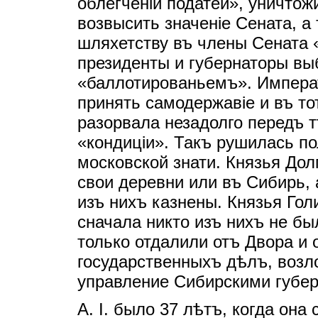
облегченiи податей», уничто
возвысить значенiе Сената, а
шляхетству въ члены Сената 
президенты и губернаторы вы
«баллотированьемъ». Императ
принять самодержавiе и въ то
разорвала незадолго передъ 
«кондицiи». Такъ рушилась по
московской знати. Князья Дол
свои деревни или въ Сибирь,
изъ нихъ казнены. Князья Го
сначала никто изъ нихъ не бы
только отдалили отъ Двора и
государственныхъ дѣлъ, возл
управление Сибирскими губер
А. I. было 37 лѣтъ, когда он