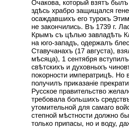
Очакова, который взятъ былъ 
здѣсь храбро защищался ген
осаждавшихъ его турокъ Этим
не закончились. Въ 1739 г. Ла
Крымъ съ цѣлью завладѣть К
на юго-западъ, одержалъ бле
Ставучанахъ (17 августа), взя
мѣсяца), 1 сентября вступилъ
свѣтскихъ и духовныхъ чинов
покорности императрицѣ. Но 
получилъ приказанiе прекрати
Русское правительство желал
требовала большихъ средствъ
утомительной для самаго войс
степной мѣстности должно бы
только припасы, но и воду, д