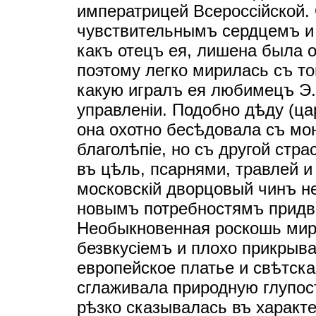
императрицей Всероссiйской.
чувствительнымъ сердцемъ и
какъ отецъ ея, лишена была о
поэтому легко мирилась съ т
какую игралъ ея любимецъ Э. 
управленiи. Подобно дѣду (ц
она охотно бесѣдовала съ мо
благолѣпiе, но съ другой стр
въ цѣль, псарнями, травлей 
московскiй дворцовый чинъ н
новымъ потребностямъ придво
Необыкновенная роскошь мир
безвкусiемъ и плохо прикрыва
европейское платье и свѣтска
сглаживала природную глупост
рѣзко сказывалась въ характ