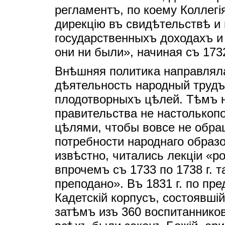
регламентъ, по коему Коллег
дирекцiю въ свидѣтельствѣ и 
государственныхъ доходахъ и 
они ни были», начиная съ 1732
Внѣшняя политика направлял
дѣятельность народный трудъ
плодотворныхъ цѣлей. Тѣмъ 
правительства не настолькоп
цѣлями, чтобы вовсе не обра
потребности народнаго образо
извѣстно, читались лекцiи «р
впрочемъ съ 1733 по 1738 г. т
преподано». Въ 1831 г. по пр
Кадетскiй корпусъ, состоявшi
затѣмъ изъ 360 воспитаннико